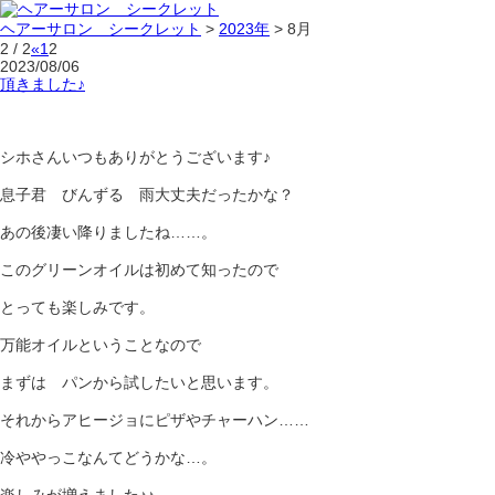
ヘアーサロン シークレット
>
2023年
>
8月
2 / 2
«
1
2
2023/08/06
頂きました♪
シホさんいつもありがとうございます♪
息子君 びんずる 雨大丈夫だったかな？
あの後凄い降りましたね……。
このグリーンオイルは初めて知ったので
とっても楽しみです。
万能オイルということなので
まずは パンから試したいと思います。
それからアヒージョにピザやチャーハン……
冷ややっこなんてどうかな…。