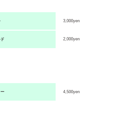
ル
3,000yen
2,000yen
ルド
ラー
4,500yen