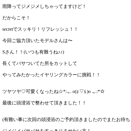
雨降ってジメジメしちゃってますけど！
だからこそ！
secretでスッキリ！リフレッシュ！！
今回ご協力頂いたモデルさんは〜
Sさん！！(いつも有難うね♪♪)
長くてパサついてた所をカットして
やってみたかったイヤリングカラーに挑戦！！
ツヤツヤ♡可愛くなったね☆*:.｡. o(≧▽≦)o .｡.:*☆
最後に頭浸浴で整わせて頂きました！！
(有難い事に次回の頭浸浴のご予約頂きましたのでまたお待ち
ジメジメパサパサをすっきりさせたい方！